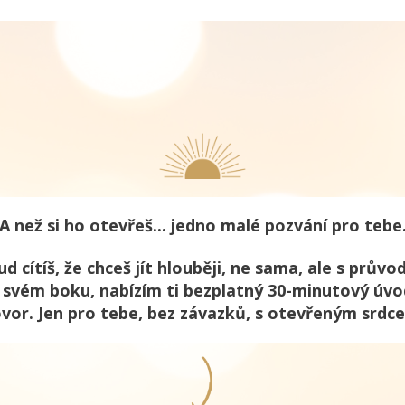
A než si ho otevřeš... jedno malé pozvání pro tebe
d cítíš, že chceš jít hlouběji, ne sama, ale s průvo
 svém boku, nabízím ti bezplatný 30-minutový úvo
vor. Jen pro tebe, bez závazků, s otevřeným srdc