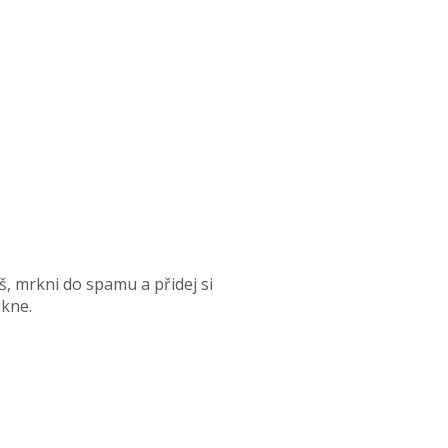
, mrkni do spamu a přidej si
ikne.