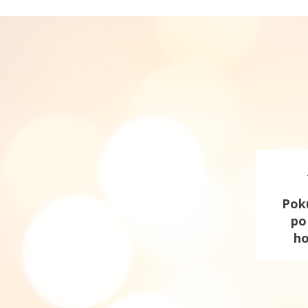
Poku
po
ho