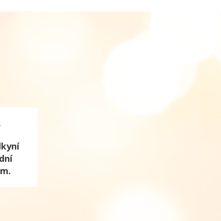
.
dkyní
dní
em.