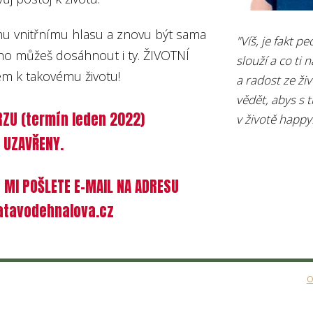
hu vnitřnímu hlasu a znovu být sama
"Víš, je fakt p
toho můžeš dosáhnout i ty. ŽIVOTNÍ
slouží a co ti 
m k takovému životu!
a radost ze ži
vědět, abys s 
RZU (termín leden 2022)
v životě happy
 UZAVŘENY.
 MI POŠLETE E-MAIL NA ADRESU
tavodehnalova.cz
O