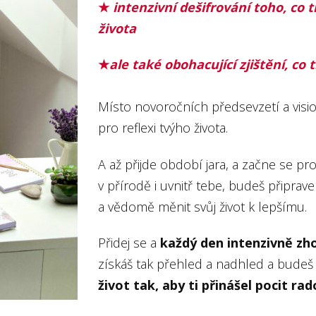
★
intenzivní dešifrování toho, co t
života
★
ale také obohacující zjištění, co t
Místo novoročních předsevzetí a visio
pro reflexi tvýho života.
A až přijde období jara, a začne se pr
v přírodě i uvnitř tebe, budeš připrav
a vědomě měnit svůj život k lepšímu.
Přidej se a
každý den intenzivně zho
získáš tak přehled a nadhled a bude
život tak, aby ti přinášel pocit ra