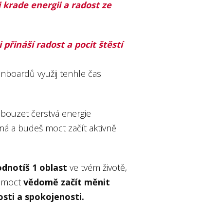
i krade energii a radost ze
i přináší radost a pocit štěstí
nboardů využij tenhle čas
obouzet čerstvá energie
ená a budeš moct začít aktivně
dnotíš 1 oblast
ve tvém životě,
š moct
vědomě začít měnit
dosti a spokojenosti.