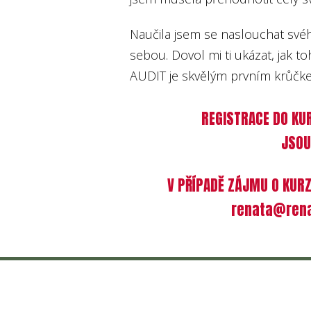
Naučila jsem se naslouchat své
sebou. Dovol mi ti ukázat, jak 
AUDIT je skvělým prvním krůčke
REGISTRACE DO KU
JSOU
V PŘÍPADĚ ZÁJMU O KURZ
renata@rena