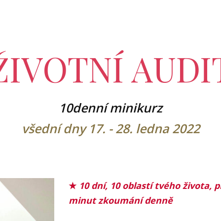
ŽIVOTNÍ AUDI
10denní
minik
urz
všední dny 17. - 28. ledna 2022
★
10 dní, 10 oblastí tvého života, p
minut zkoumání denně