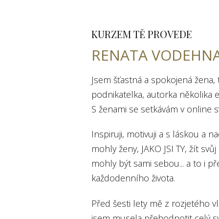
KURZEM TĚ PROVEDE
RENATA VODEHN
Jsem šťastná a spokojená žena,
podnikatelka, autorka několika 
S ženami se setkávám v online svě
Inspiruji, motivuji a s láskou a
mohly ženy, JAKO JSI TY, žít svůj
mohly být sami sebou... a to i p
každodenního života.
Před šesti lety mě z rozjetého v
jsem musela přehodnotit celý svů