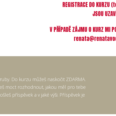
REGISTRACE DO KURZU (t
JSOU UZAV
V PŘÍPADĚ ZÁJMU O KURZ MI P
renata@renatavo
naruby. Do kurzu můžeš naskočit ZDARMA.
eš moct rozhodnout, jakou měl pro tebe
šleš příspěvek a v jaké výši. Příspěvek je