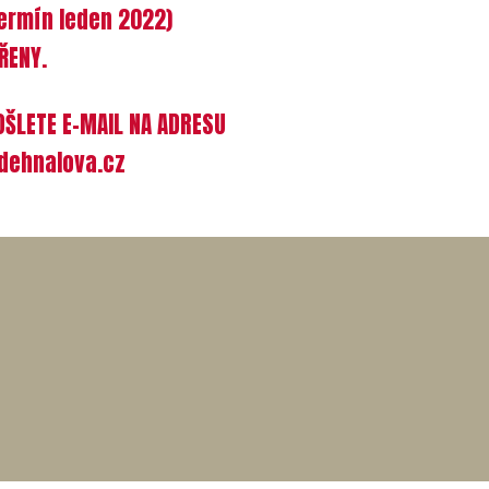
ermín leden 2022)
ŘENY.
OŠLETE E-MAIL NA ADRESU
dehnalova.cz