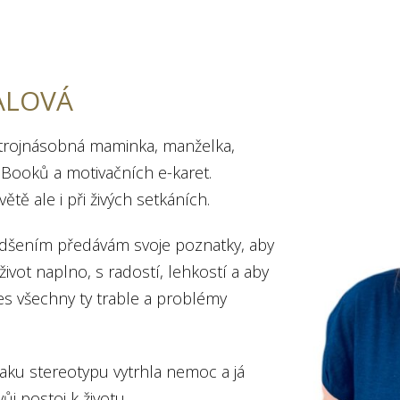
ALOVÁ
 trojnásobná maminka, manželka,
eBooků a motivačních e-karet.
tě ale i při živých setkáních.
 nadšením předávám svoje poznatky, aby
 život naplno, s radostí, lehkostí a aby
řes všechny ty trable a problémy
laku stereotypu vytrhla nemoc a já
j postoj k životu.