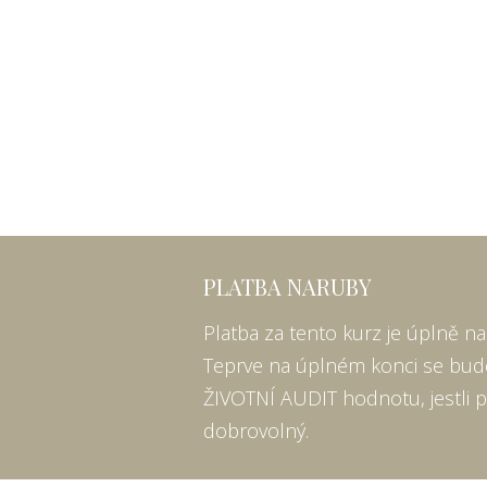
PLATBA NARUBY
Platba za tento kurz je úplně 
Teprve na úplném konci se bud
ŽIVOTNÍ AUDIT hodnotu, jestli po
dobrovolný.