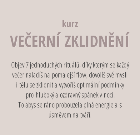
kurz
VEČERNÍ ZKLIDNĚNÍ
Objev 7 jednoduchých rituálů, díky kterým se každý
večer naladíš na pomalejší flow, dovolíš své mysli
i tělu se zklidnit a vytvoříš optimální podmínky
pro hluboký a ozdravný spánek v noci.
To abys se ráno probouzela plná energie a s
úsměvem na tváří.