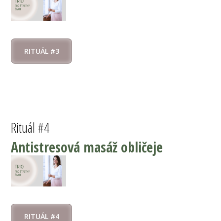
RITUÁL #3
Rituál #4
Antistresová masáž obličeje
RITUÁL #4