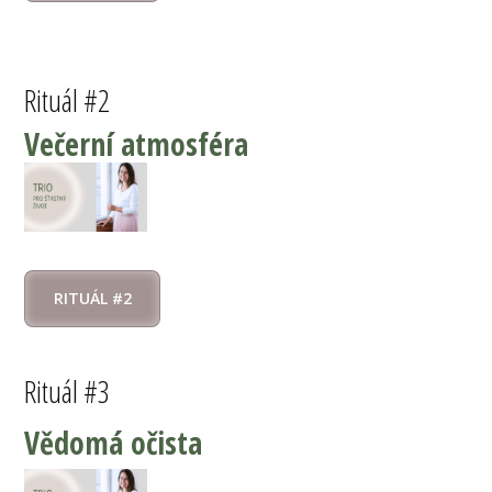
Rituál #2
Večerní atmosféra
RITUÁL #2
Rituál #3
Vědomá očista