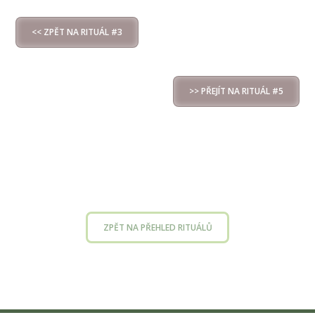
<< ZPĚT NA RITUÁL #3
>> PŘEJÍT NA RITUÁL #5
ZPĚT NA PŘEHLED RITUÁLŮ