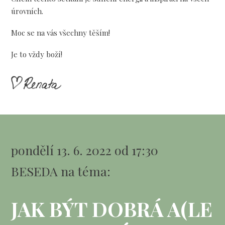
úrovních.
Moc se na vás všechny těším!
Je to vždy boží!
pondělí 13. 6. 2022 od 17:30
BESEDA na téma:
JAK BÝT DOBRÁ A(LE