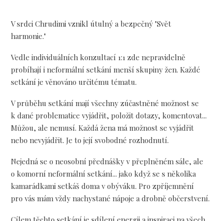
V srdci Chrudimi vznikl útulný a bezpečný "Svět
harmonie."
Vedle individuálních konzultací 1:1 zde nepravidelně
probíhají i neformální setkání menší skupiny žen. Každé
setkání je věnováno určitému tématu.
V průběhu setkání mají všechny zúčastněné možnost se
k dané problematice vyjádřit, položit dotazy, komentovat...
Můžou, ale nemusí. Každá žena má možnost se vyjádřit
nebo nevyjádřit. Je to její svobodné rozhodnutí.
Nejedná se o neosobní přednášky v přeplněném sále, ale
o komorní neformální setkání... jako když se s několika
kamarádkami setkáš doma v obýváku. Pro zpříjemnění
pro vás mám vždy nachystané nápoje a drobně občerstvení.
Cílem těchto setkání je sdílení energii a inspiraci na všech