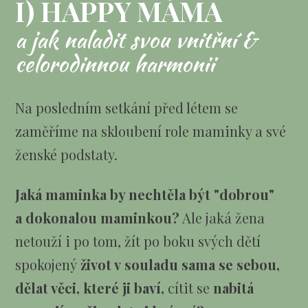
I) HAPPY MÁMA
a jak naladit svou vnitřní &
celorodinnou harmonii
Na posledním setkání před létem se
zaměříme na skloubení role maminky a své
ženské podstaty.
Jaká maminka by nechtěla být "dobrou"
a dokonalou maminkou?
Ale jaká žena
netouží i po tom, žít po boku svých dětí
spokojený
život v souladu sama se sebou,
dělat věci, které ji baví,
cítit se
nabitá