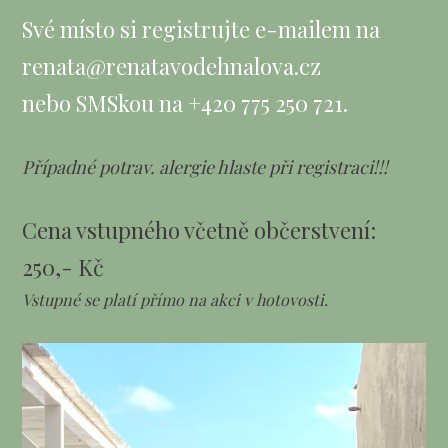
Své místo si registrujte e-mailem na
renata@renatavodehnalova.cz
nebo SMSkou na +420 775 250 721.
Případné potrav. alergie hlaste při registraci!!!
Cena vstupného včetně občerstvení:
250,- Kč
Vstupné se platí přímo na akci v hotovosti.