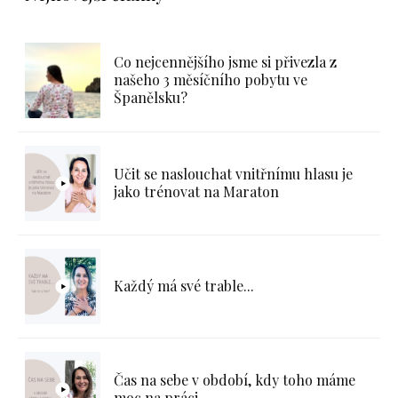
Co nejcennějšího jsme si přivezla z
našeho 3 měsíčního pobytu ve
Španělsku?
Učit se naslouchat vnitřnímu hlasu je
jako trénovat na Maraton
Každý má své trable...
Čas na sebe v období, kdy toho máme
moc na práci