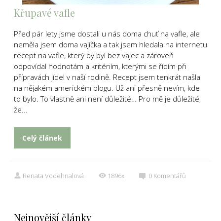
Křupavé vafle
Před pár lety jsme dostali u nás doma chuť na vafle, ale
neměla jsem doma vajíčka a tak jsem hledala na internetu
recept na vafle, který by byl bez vajec a zároveň
odpovídal hodnotám a kritériím, kterými se řídím při
přípravách jídel v naší rodině. Recept jsem tenkrát našla
na nějakém americkém blogu. Už ani přesně nevím, kde
to bylo. To vlastně ani není důležité… Pro mě je důležité,
že...
Celý článek
Renata Vodehnalová
1896x
0
Komentářů
Nejnovější články