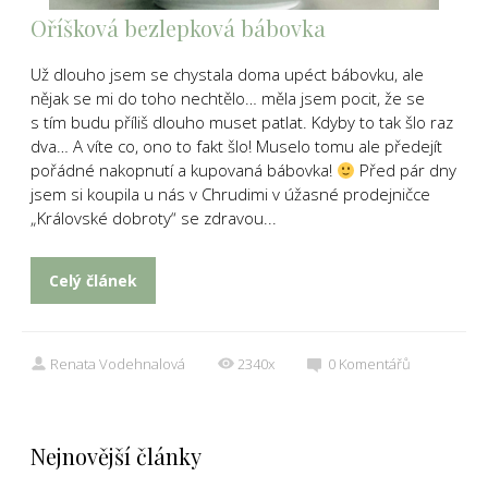
Oříšková bezlepková bábovka
Už dlouho jsem se chystala doma upéct bábovku, ale
nějak se mi do toho nechtělo… měla jsem pocit, že se
s tím budu příliš dlouho muset patlat. Kdyby to tak šlo raz
dva… A víte co, ono to fakt šlo! Muselo tomu ale předejít
pořádné nakopnutí a kupovaná bábovka!
Před pár dny
jsem si koupila u nás v Chrudimi v úžasné prodejničce
„Královské dobroty“ se zdravou...
Celý článek
Renata Vodehnalová
2340x
0
Komentářů
Nejnovější články