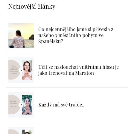
Nejnovější články
Co nejcennějšího jsme si přivezla z
našeho 3 měsíčního pobytu ve
Španělsku?
Učit se naslouchat vnitřnímu hlasu je
jako trénovat na Maraton
Každý má své trable...