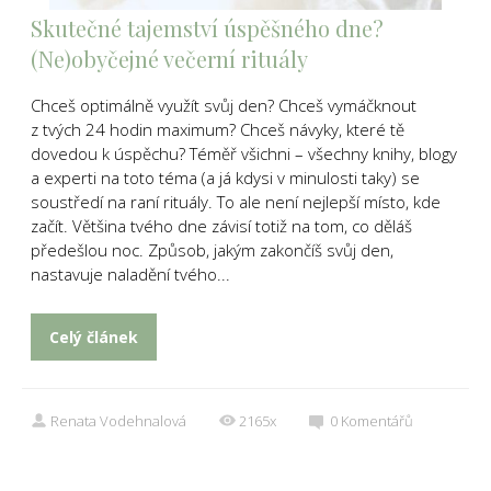
Skutečné tajemství úspěšného dne?
(Ne)obyčejné večerní rituály
Chceš optimálně využít svůj den? Chceš vymáčknout
z tvých 24 hodin maximum? Chceš návyky, které tě
dovedou k úspěchu? Téměř všichni – všechny knihy, blogy
a experti na toto téma (a já kdysi v minulosti taky) se
soustředí na raní rituály. To ale není nejlepší místo, kde
začít. Většina tvého dne závisí totiž na tom, co děláš
předešlou noc. Způsob, jakým zakončíš svůj den,
nastavuje naladění tvého...
Celý článek
Renata Vodehnalová
2165x
0
Komentářů