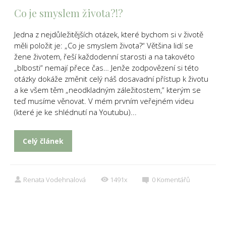
Co je smyslem života?!?
Jedna z nejdůležitějších otázek, které bychom si v životě
měli položit je: „Co je smyslem života?“ Většina lidí se
žene životem, řeší každodenní starosti a na takovéto
„blbosti“ nemají přece čas… Jenže zodpovězení si této
otázky dokáže změnit celý náš dosavadní přístup k životu
a ke všem těm „neodkladným záležitostem,“ kterým se
teď musíme věnovat. V mém prvním veřejném videu
(které je ke shlédnutí na Youtubu)...
Celý článek
Renata Vodehnalová
1491x
0
Komentářů