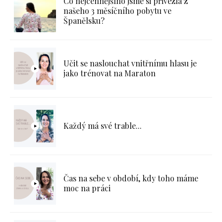
Co nejcennějšího jsme si přivezla z
našeho 3 měsíčního pobytu ve
Španělsku?
Učit se naslouchat vnitřnímu hlasu je
jako trénovat na Maraton
Každý má své trable...
Čas na sebe v období, kdy toho máme
moc na práci