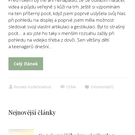
Před rokem by mě ani nenapadlo, že se odvážím natáčet
videa a půjdu veřejně s kůží na trh. Ještě si vzpomínám
na ten příšerný pocit, když jsem poprvé uslyšela svůj hlas
při pohledu na displej a poprvé jsem měla možnost
sledovat svojí vlastní artikulaci a gestikulaci. Byl to strašný
pocit… a asi jste ho taky v menším rozsahu zažily při
pohledu na videjko třeba z dovči. Sen většiny dětí
a teenagerů dnešní...
Celý článek
Renata Vodehnalová
1394x
0
Komentářů
Nejnovější články