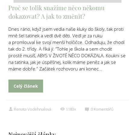
Proč se tolik snažíme něco někomu
dokazovat? A jak to změnit?
Dnes ráno, když jsem vedla naše kluky do školy, tak proti
mně šel tatínek a vedl dvě děti. Vedl je za ruku
a promlouval ke svojí menší holčičce. Odhaduju, že chodí
tak do 2. třídy. A říká jí: “Tohle je škola a sem chodit
prostě musíš, ABYS V ŽIVOTĚ NĚCO DOKÁZALA. Koukni se
na tatínka, jak je úspěšnej, kolik máme peněz a jak se
máme dobře.” Začátek rozhovoru ani konec...
Celý článek
Renata Vodehnalová
1183x
0
Komentářů
Nejnovější články