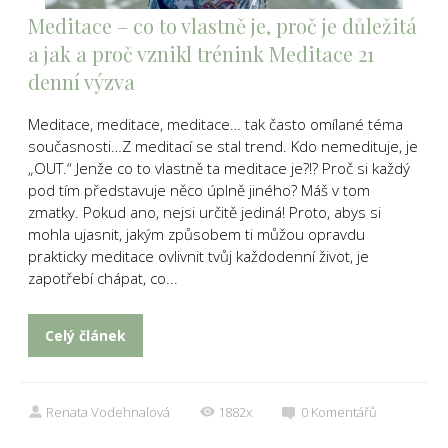
Meditace – co to vlastně je, proč je důležitá
a jak a proč vznikl trénink Meditace 21
denní výzva
Meditace, meditace, meditace… tak často omílané téma
současnosti…Z meditací se stal trend. Kdo nemedituje, je
„OUT.“ Jenže co to vlastně ta meditace je?!? Proč si každý
pod tím představuje něco úplně jiného? Máš v tom
zmatky. Pokud ano, nejsi určitě jediná! Proto, abys si
mohla ujasnit, jakým způsobem ti můžou opravdu
prakticky meditace ovlivnit tvůj každodenní život, je
zapotřebí chápat, co...
Celý článek
Renata Vodehnalová
1882x
0
Komentářů