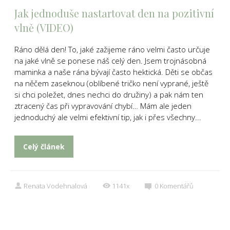
Jak jednoduše nastartovat den na pozitivní
vlně (VIDEO)
Ráno dělá den! To, jaké zažijeme ráno velmi často určuje
na jaké vlně se ponese náš celý den. Jsem trojnásobná
maminka a naše rána bývají často hektická. Děti se občas
na něčem zaseknou (oblíbené tričko není vyprané, ještě
si chci poležet, dnes nechci do družiny) a pak nám ten
ztracený čas při vypravování chybí… Mám ale jeden
jednoduchý ale velmi efektivní tip, jak i přes všechny...
Celý článek
Renata Vodehnalová
1141x
0
Komentářů