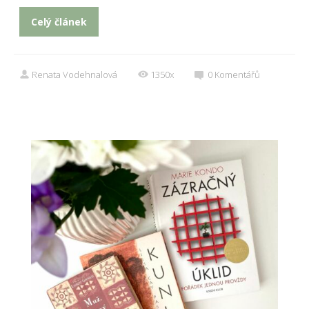
Celý článek
Renata Vodehnalová
1350x
0
Komentářů