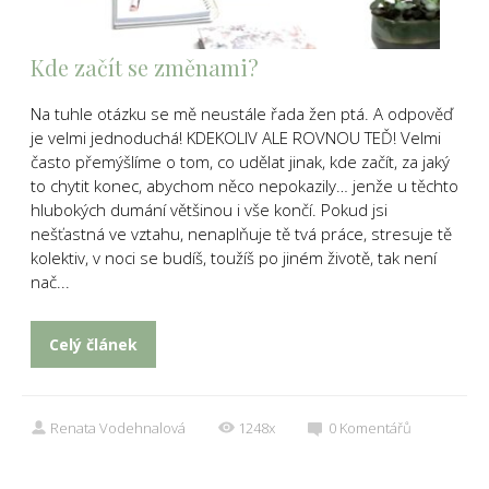
Kde začít se změnami?
Na tuhle otázku se mě neustále řada žen ptá. A odpověď
je velmi jednoduchá! KDEKOLIV ALE ROVNOU TEĎ! Velmi
často přemýšlíme o tom, co udělat jinak, kde začít, za jaký
to chytit konec, abychom něco nepokazily… jenže u těchto
hlubokých dumání většinou i vše končí. Pokud jsi
nešťastná ve vztahu, nenaplňuje tě tvá práce, stresuje tě
kolektiv, v noci se budíš, toužíš po jiném životě, tak není
nač...
Celý článek
Renata Vodehnalová
1248x
0
Komentářů