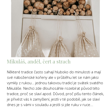
Mikuláš, anděl, čert a strach
Některé tradice často sahají hluboko do minulosti a mají
své náboženské kořeny ale v průběhu let se nám jaksi
vymkly z rukou… jednou takovou tradicí je svátek svatého
Mikuláše. Nechci zde dlouhosáhle rozebírat původ této
tradice, proč se slaví apod. Důvod, proč píšu tento článek,
je přivést vás k zamyšlení, jestli v té podobě, jak se slaví
dnes je s vámi v souladu a jestli si jde ruku v ruce...