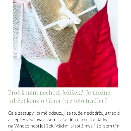
Proč k nám nechodí Ježíšek?! Je možné
udržet kouzlo Vánoc bez této tradice?
Celé zástupy lidí mě odsuzují za to, že nedodržuju tradici
a nepřesvědčovala jsem naše děti o tom, že dárky
na Vánoce nosí Ježíšek. Všichni si totiž myslí, že jsem tím