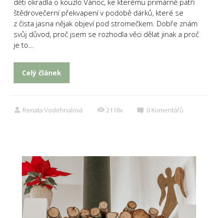
děti okradla o kouzlo Vánoc, ke kterému primárně patří
štědrovečerní překvapení v podobě dárků, které se
z čista jasna nějak objeví pod stromečkem. Dobře znám
svůj důvod, proč jsem se rozhodla věci dělat jinak a proč
je to...
Celý článek
Renata Vodehnalová
2118x
0
Komentářů