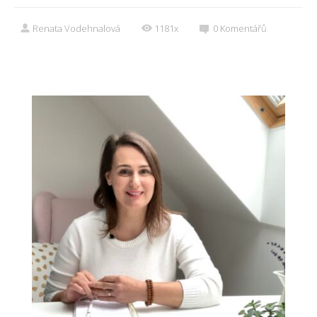
Renata Vodehnalová
1181x
0
Komentářů